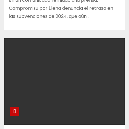
En un comunicado remitido a la prensa,
Compromisu por Ḷḷena denuncia el retraso en
las subvenciones de 2024, que aún…