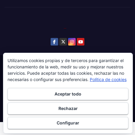
Utilizamos cookies propias y de terceros para garantizar el
© Copyright 2024. Todos los derechos reservados.
funcionamiento de la web, medir su uso y mejorar nuestros
servicios. Puede aceptar todas las cookies, rechazar las no
Web gestionada por Producciones Audiovisuales El
necesarias o configurar sus preferencias.
Política de cookies
Guaje Visuals.
Sobre ‘Ḷḷena a esgaya’
Publicidad
Contacto
Aceptar todo
Política de privacidad
Política de cookies
Rechazar
Más información sobre las cookies
Configurar