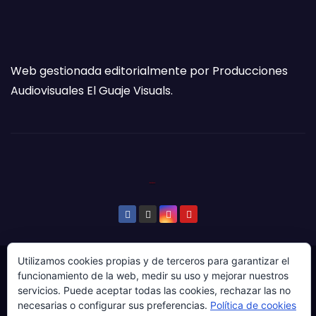
Web gestionada editorialmente por Producciones
Audiovisuales El Guaje Visuals.
Utilizamos cookies propias y de terceros para garantizar el
© Copyright 2024. Todos los derechos reservados.
funcionamiento de la web, medir su uso y mejorar nuestros
servicios. Puede aceptar todas las cookies, rechazar las no
Web gestionada por Producciones Audiovisuales El
necesarias o configurar sus preferencias.
Política de cookies
Guaje Visuals.