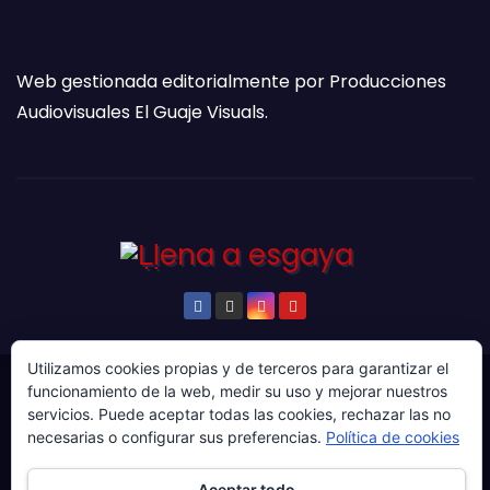
Web gestionada editorialmente por Producciones
Audiovisuales El Guaje Visuals.
Utilizamos cookies propias y de terceros para garantizar el
funcionamiento de la web, medir su uso y mejorar nuestros
© Copyright 2024. Todos los derechos reservados.
servicios. Puede aceptar todas las cookies, rechazar las no
Web gestionada por Producciones Audiovisuales El
necesarias o configurar sus preferencias.
Política de cookies
Guaje Visuals.
Aceptar todo