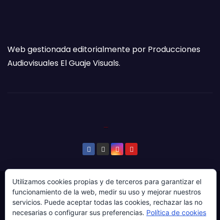
Web gestionada editorialmente por Producciones
Audiovisuales El Guaje Visuals.
Utilizamos cookies propias y de terceros para garantizar el
© Copyright 2024. Todos los derechos reservados.
funcionamiento de la web, medir su uso y mejorar nuestros
servicios. Puede aceptar todas las cookies, rechazar las no
Web gestionada por Producciones Audiovisuales El
necesarias o configurar sus preferencias.
Política de cookies
Guaje Visuals.