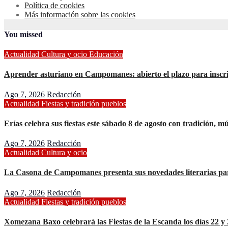
Política de cookies
Más información sobre las cookies
You missed
Actualidad
Cultura y ocio
Educación
Aprender asturiano en Campomanes: abierto el plazo para inscr
Ago 7, 2026
Redacción
Actualidad
Fiestas y tradición
pueblos
Erías celebra sus fiestas este sábado 8 de agosto con tradición, m
Ago 7, 2026
Redacción
Actualidad
Cultura y ocio
La Casona de Campomanes presenta sus novedades literarias par
Ago 7, 2026
Redacción
Actualidad
Fiestas y tradición
pueblos
Xomezana Baxo celebrará las Fiestas de la Escanda los días 22 y 