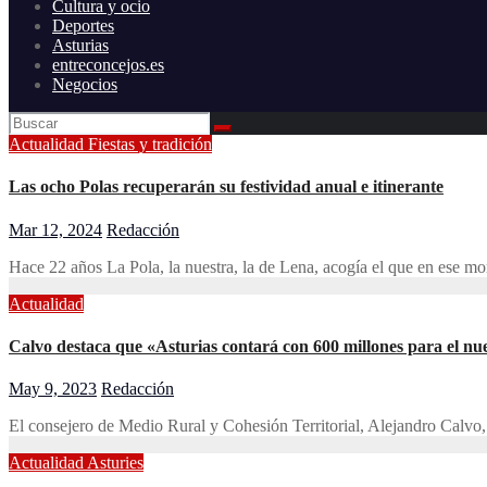
Cultura y ocio
Deportes
Asturias
entreconcejos.es
Negocios
Actualidad
Fiestas y tradición
Las ocho Polas recuperarán su festividad anual e itinerante
Mar 12, 2024
Redacción
Hace 22 años La Pola, la nuestra, la de Lena, acogía el que en ese 
Actualidad
Calvo destaca que «Asturias contará con 600 millones para el nu
May 9, 2023
Redacción
El consejero de Medio Rural y Cohesión Territorial, Alejandro Calvo
Actualidad
Asturies