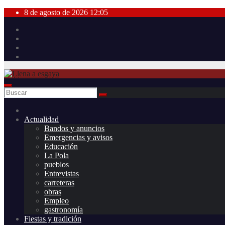
Saltar
8 de agosto de 2026
12:05
al
contenido
Actualidad
Bandos y anuncios
Emergencias y avisos
Educación
La Pola
pueblos
Entrevistas
carreteras
obras
Empleo
gastronomía
Fiestas y tradición