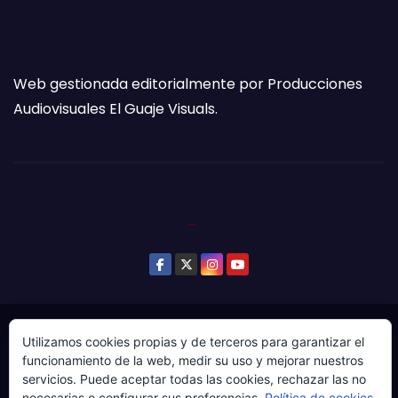
Web gestionada editorialmente por Producciones
Audiovisuales El Guaje Visuals.
© Copyright 2024. Todos los derechos reservados.
Utilizamos cookies propias y de terceros para garantizar el
funcionamiento de la web, medir su uso y mejorar nuestros
Web gestionada por Producciones Audiovisuales El
servicios. Puede aceptar todas las cookies, rechazar las no
Guaje Visuals.
necesarias o configurar sus preferencias.
Política de cookies