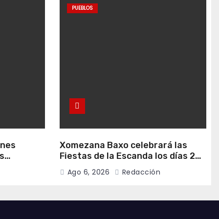
PUEBLOS
anes
Xomezana Baxo celebrará las
s
Fiestas de la Escanda los días 22
de agosto
y 23 de agosto
Ago 6, 2026
Redacción