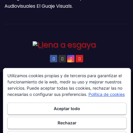
Audiovisuales El Guaje Visuals.
Utilizamos cookies propias y de terceros para garantizar el
funcionamiento de la web, medir su uso y mejorar nuestros
© Copyright 2024. Todos los derechos reservados.
servicios. Puede aceptar todas las cookies, rechazar las no
Web gestionada por Producciones Audiovisuales El
necesarias o configurar sus preferencias.
Política de cookies
Guaje Visuals.
Aceptar todo
Sobre ‘Ḷḷena a esgaya’
Publicidad
Contacto
Política de privacidad
Política de cookies
Rechazar
Más información sobre las cookies