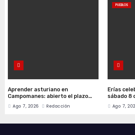
PUEBLOS
Aprender asturiano en
Erías cele
Campomanes: abierto el plazo
sábado 8 d
para inscribirse en el programa
música y c
Ago 7, 2026
Redacción
Ago 7, 20
Falamos