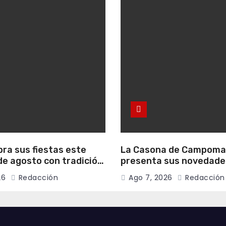
bra sus fiestas este
La Casona de Campom
e agosto con tradición,
presenta sus novedade
onvivencia vecinal
literarias para el mes 
26
Redacción
Ago 7, 2026
Redacción