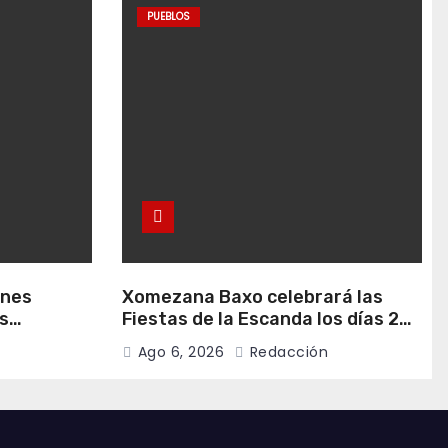
PUEBLOS
anes
Xomezana Baxo celebrará las
s
Fiestas de la Escanda los días 22
de agosto
y 23 de agosto
Ago 6, 2026
Redacción