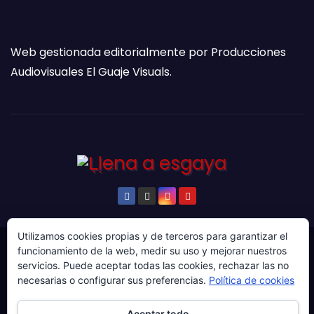
Web gestionada editorialmente por Producciones
Audiovisuales El Guaje Visuals.
Utilizamos cookies propias y de terceros para garantizar el
funcionamiento de la web, medir su uso y mejorar nuestros
© Copyright 2024. Todos los derechos reservados.
servicios. Puede aceptar todas las cookies, rechazar las no
Web gestionada por Producciones Audiovisuales El
necesarias o configurar sus preferencias.
Política de cookies
Guaje Visuals.
Aceptar todo