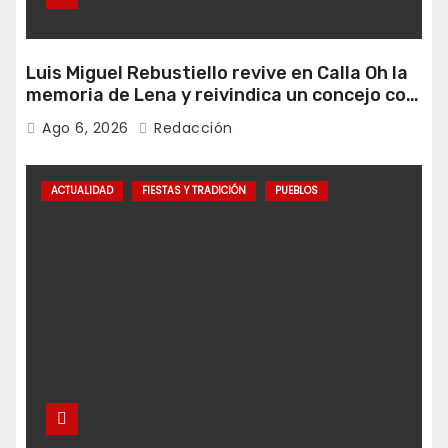
Luis Miguel Rebustiello revive en Calla Oh la
memoria de Lena y reivindica un concejo con
más ambición de futuro
Ago 6, 2026
Redacción
ACTUALIDAD
FIESTAS Y TRADICIÓN
PUEBLOS