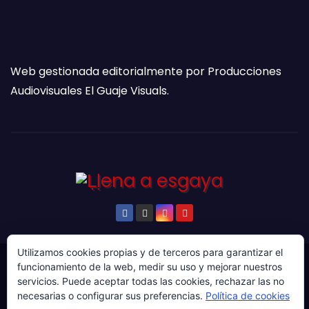
Web gestionada editorialmente por Producciones
Audiovisuales El Guaje Visuals.
Utilizamos cookies propias y de terceros para garantizar el
funcionamiento de la web, medir su uso y mejorar nuestros
© Copyright 2024. Todos los derechos reservados.
servicios. Puede aceptar todas las cookies, rechazar las no
Web gestionada por Producciones Audiovisuales El
necesarias o configurar sus preferencias.
Política de cookies
Guaje Visuals.