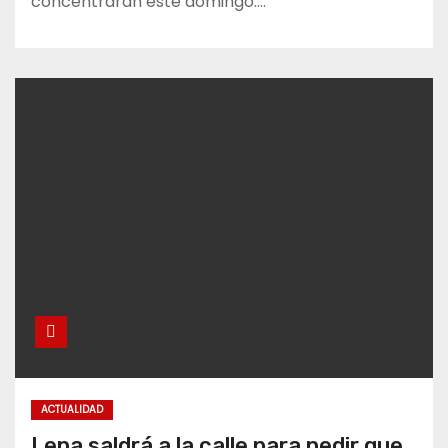
concentrarán este domingo.…
ACTUALIDAD
Lena saldrá a la calle para pedir que