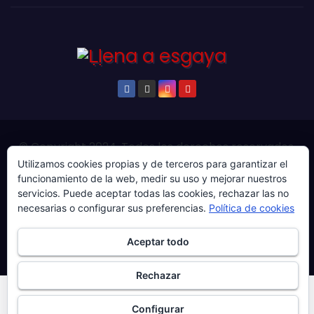
© Copyright 2024. Todos los derechos reservados.
Utilizamos cookies propias y de terceros para garantizar el
Web gestionada por Producciones Audiovisuales El
funcionamiento de la web, medir su uso y mejorar nuestros
Guaje Visuals.
servicios. Puede aceptar todas las cookies, rechazar las no
Sobre ‘Ḷḷena a esgaya’
Publicidad
Contacto
necesarias o configurar sus preferencias.
Política de cookies
Política de privacidad
Política de cookies
Aceptar todo
Más información sobre las cookies
Rechazar
Configurar