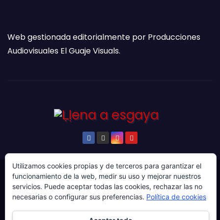
Web gestionada editorialmente por Producciones
Audiovisuales El Guaje Visuals.
Utilizamos cookies propias y de terceros para garantizar el
funcionamiento de la web, medir su uso y mejorar nuestros
© Copyright 2024. Todos los derechos reservados.
servicios. Puede aceptar todas las cookies, rechazar las no
Web gestionada por Producciones Audiovisuales El
necesarias o configurar sus preferencias.
Política de cookies
Guaje Visuals.