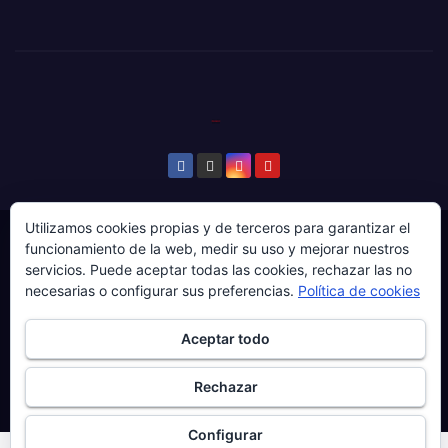
Utilizamos cookies propias y de terceros para garantizar el
© Copyright 2024. Todos los derechos reservados.
funcionamiento de la web, medir su uso y mejorar nuestros
servicios. Puede aceptar todas las cookies, rechazar las no
Web gestionada por Producciones Audiovisuales El
necesarias o configurar sus preferencias.
Política de cookies
Guaje Visuals.
Sobre ‘Ḷḷena a esgaya’
Publicidad
Contacto
Aceptar todo
Política de privacidad
Política de cookies
Rechazar
Más información sobre las cookies
Configurar