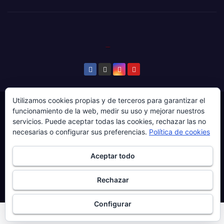
Utilizamos cookies propias y de terceros para garantizar el
© Copyright 2024. Todos los derechos reservados.
funcionamiento de la web, medir su uso y mejorar nuestros
servicios. Puede aceptar todas las cookies, rechazar las no
Web gestionada por Producciones Audiovisuales El
necesarias o configurar sus preferencias.
Política de cookies
Guaje Visuals.
Sobre ‘Ḷḷena a esgaya’
Publicidad
Contacto
Aceptar todo
Política de privacidad
Política de cookies
Rechazar
Más información sobre las cookies
Configurar