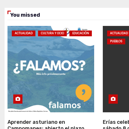
You missed
ACTUALIDAD
CULTURA Y OCIO
EDUCACIÓN
ACTUALIDAD
PUEBLOS
Aprender asturiano en
Erías cele
Campomanes: abierto el plazo
sábado 8 d