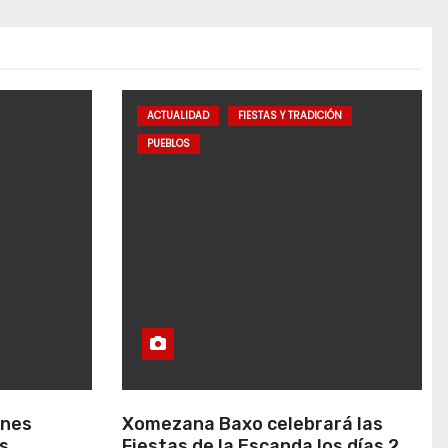
ACTUALIDAD
FIESTAS Y TRADICIÓN
PUEBLOS
anes
Xomezana Baxo celebrará las
s
Fiestas de la Escanda los días 22