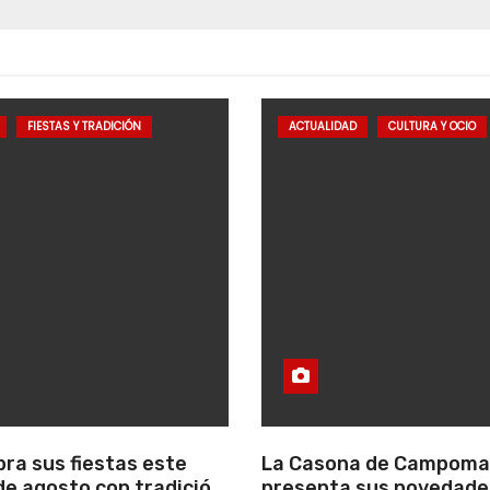
FIESTAS Y TRADICIÓN
ACTUALIDAD
CULTURA Y OCIO
bra sus fiestas este
La Casona de Campom
e agosto con tradición,
presenta sus novedade