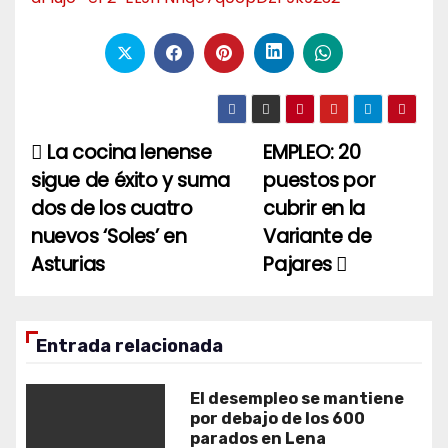
La cocina lenense
EMPLEO: 20
Navegación
sigue de éxito y suma
puestos por
de
dos de los cuatro
cubrir en la
entradas
nuevos ‘Soles’ en
Variante de
Asturias
Pajares
Entrada relacionada
El desempleo se mantiene
por debajo de los 600
parados en Lena