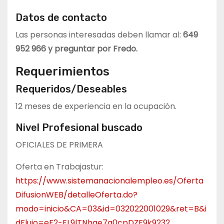
Datos de contacto
Las personas interesadas deben llamar al:
649
952 966 y preguntar por Fredo.
Requerimientos
Requeridos/Deseables
12 meses de experiencia en la ocupación.
Nivel Profesional buscado
OFICIALES DE PRIMERA
Oferta en Trabajastur:
https://www.sistemanacionalempleo.es/Oferta
DifusionWEB/detalleOferta.do?
modo=inicio&CA=03&id=032022001029&ret=B&i
dFlujo=eF2-EL9lTNhqe7q0cpDZF9k9232