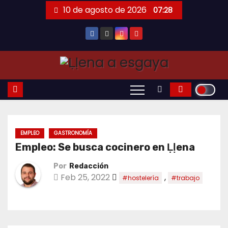
Saltar
10 de agosto de 2026
07:28
al
contenido
EMPLEO
GASTRONOMÍA
Empleo: Se busca cocinero en Ḷḷena
Por
Redacción
Feb 25, 2022
,
#hostelería
#trabajo