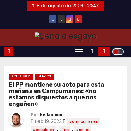
Saltar
8 de agosto de 2026
20:47
al
contenido
ACTUALIDAD
PUEBLOS
El PP mantiene su acto para esta
mañana en Campumanes: «no
estamos dispuestos a que nos
engañen»
Por
Redacción
Feb 19, 2022
,
#campumanes
,
,
#populares
#pp
#salud