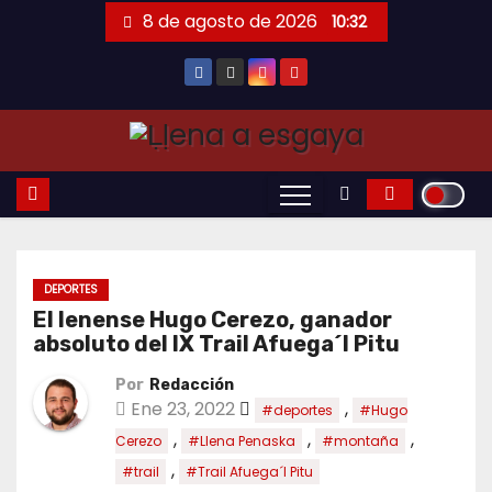
Saltar
8 de agosto de 2026
10:32
al
contenido
DEPORTES
El lenense Hugo Cerezo, ganador
absoluto del IX Trail Afuega´l Pitu
Por
Redacción
Ene 23, 2022
,
#deportes
#Hugo
,
,
,
Cerezo
#Llena Penaska
#montaña
,
#trail
#Trail Afuega´l Pitu