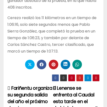
ganador absoluto de la prueba, en la que había
408 inscritos.
Cerezo realizó los 11 kilómetros en un tiempo de
1:06:16, solo siete segundos menos que Pablo
Sierra González, que completó la prueba en un
tiempo de 1:06:23, y también por delante de
Carlos Sánchez Castro, tercer clasificado, que
marcó un tiempo de 1:07:13.
Fariñentu organiza
El Lenense se
Navegación
su segunda salida
enfrenta al Caudal
de
del año el próximo
esta tarde en el