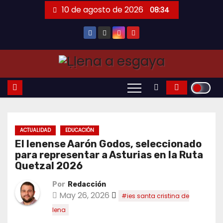
Saltar
10 de agosto de 2026
08:34
al
contenido
ACTUALIDAD
EDUCACIÓN
El lenense Aarón Godos, seleccionado
para representar a Asturias en la Ruta
Quetzal 2026
Por
Redacción
May 26, 2026
#ies santa cristina de
lena