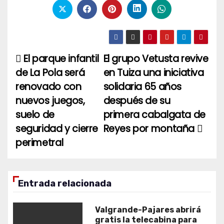
El parque infantil
El grupo Vetusta revive
Navegación
de La Pola será
en Tuiza una iniciativa
de
renovado con
solidaria 65 años
entradas
nuevos juegos,
después de su
suelo de
primera cabalgata de
seguridad y cierre
Reyes por montaña
perimetral
Entrada relacionada
Valgrande-Pajares abrirá
gratis la telecabina para