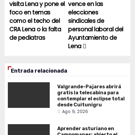
de
visita Lena y pone el
vence en las
entradas
foco en temas
elecciones
como el techo del
sindicales de
CRA Lena o la falta
personal laboral del
de pediatras
Ayuntamiento de
Lena
Entrada relacionada
Valgrande-Pajares abrirá
gratis la telecabina para
contemplar el eclipse total
desde Cuitunigru
Ago 9, 2026
Aprender asturiano en
Campomanes: abierto el