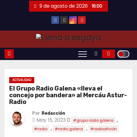
Saltar
9 de agosto de 2026
16:00
al
contenido
ACTUALIDAD
El Grupo Radio Galena «lleva el
concejo por bandera» al Mercáu Astur-
Radio
Por
Redacción
May 15, 2023
,
#grupo radio galena
,
,
#radio
#radio galena
#radioafición