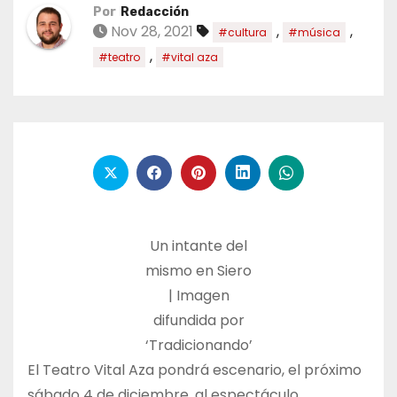
Por
Redacción
Nov 28, 2021
,
,
#cultura
#música
,
#teatro
#vital aza
Un intante del
mismo en Siero
| Imagen
difundida por
‘Tradicionando’
El Teatro Vital Aza pondrá escenario, el próximo
sábado 4 de diciembre, al espectáculo