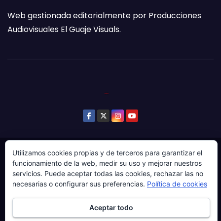
Web gestionada editorialmente por Producciones
Audiovisuales El Guaje Visuals.
Utilizamos cookies propias y de terceros para garantizar el
© Copyright 2024. Todos los derechos reservados.
funcionamiento de la web, medir su uso y mejorar nuestros
Web gestionada por Producciones Audiovisuales El
servicios. Puede aceptar todas las cookies, rechazar las no
Guaje Visuals.
necesarias o configurar sus preferencias.
Política de cookies
Sobre ‘Ḷḷena a esgaya’
Publicidad
Contacto
Aceptar todo
Política de privacidad
Política de cookies