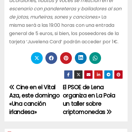
acordiones, flautas y voces se mezclan en el
escenario con pandereteras y bailadores al son
de jotas, muñeiras, sones y canciones.
» La
misma será a las 19:00 horas con una entrada
general de 5 euros, si bien, los poseedores de la
tarjeta ‘Juvelena Card’ podrán acceder por 1€.
Cine en el Vital
El PSOE de Lena
Navegación
Aza, este domingo
organiza en La Pola
de
«Una canción
un taller sobre
entradas
irlandesa»
criptomonedas