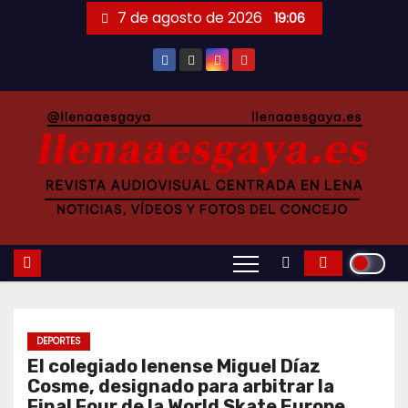
Saltar
7 de agosto de 2026
19:06
al
contenido
DEPORTES
El colegiado lenense Miguel Díaz
Cosme, designado para arbitrar la
Final Four de la World Skate Europe