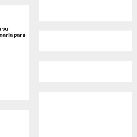
 su
naria para
o