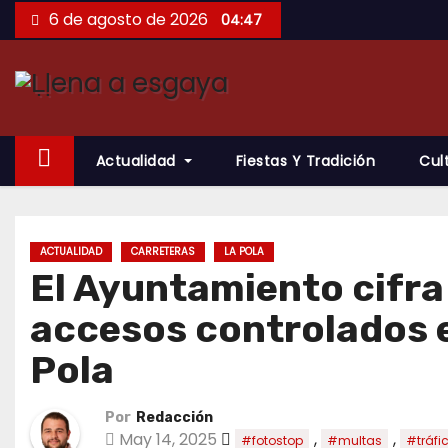
Saltar
6 de agosto de 2026
04:47
al
contenido
Actualidad
Fiestas Y Tradición
Cul
ACTUALIDAD
CARRETERAS
LA POLA
El Ayuntamiento cifra
accesos controlados e
Pola
Por
Redacción
May 14, 2025
,
,
#fotostop
#multas
#tráfi