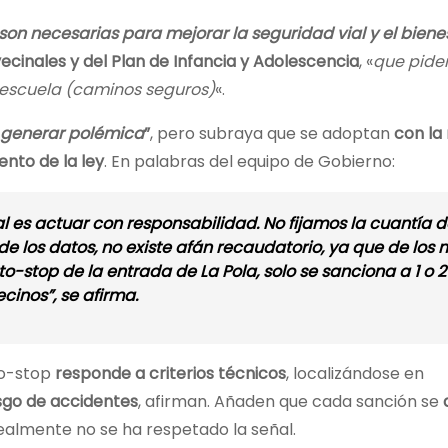
on necesarias para mejorar la seguridad vial y el bienes
ecinales y del Plan de Infancia y Adolescencia
, «
que pide
a escuela (caminos seguros)
«.
generar polémica
”
, pero subraya que se adoptan
con la
nto de la ley
. En palabras del equipo de Gobierno:
al es actuar con responsabilidad. No fijamos la cuantía d
a de los datos, no existe afán recaudatorio, ya que de los 
-stop de la entrada de La Pola, solo se sanciona a 1 o 2 
ecinos”
, se afirma.
to-stop
responde a criterios técnicos
, localizándose en
sgo de accidentes
, afirman. Añaden que cada sanción se
realmente no se ha respetado la señal.