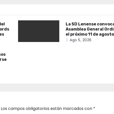
del
La SD Lenense convoca
cords
Asamblea General Ordi
es
el próximo 11 de agost
Ago 5, 2026
ños
irse
Los campos obligatorios están marcados con
*