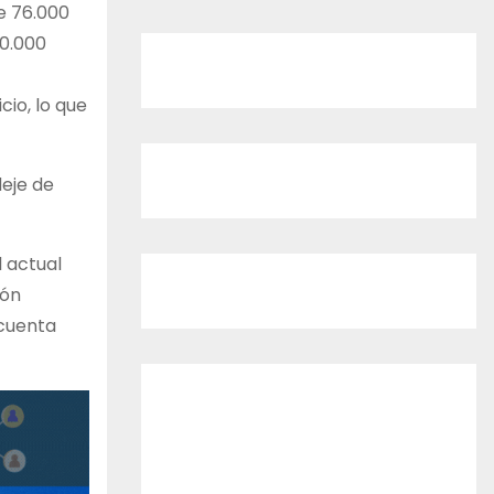
e 76.000
40.000
cio, lo que
deje de
l actual
ión
 cuenta