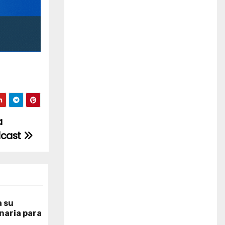
a
dcast
 su
naria para
o