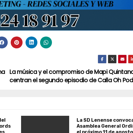
na
La música y el compromiso de Mapi Quintan
centran el segundo episodio de Calla Oh Po
del
La SD Lenense convoca
cords
Asamblea General Ordi
es
el próximo 11 de agost