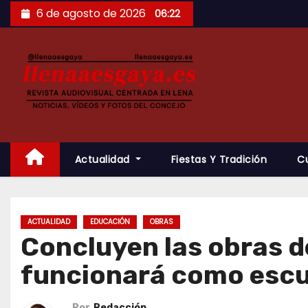
Saltar
6 de agosto de 2026
06:22
al
contenido
Actualidad
Fiestas Y Tradición
C
ACTUALIDAD
EDUCACIÓN
OBRAS
Concluyen las obras d
funcionará como escu
Por
Redacción