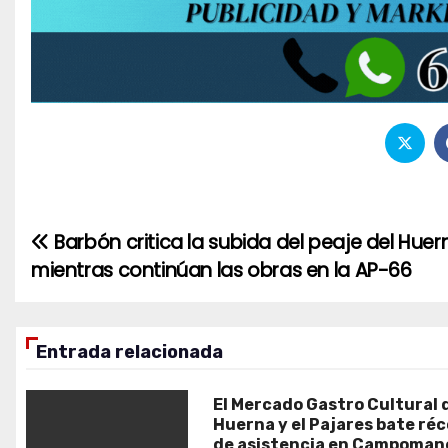
Barbón critica la subida del peaje del Huer
Navegación
mientras continúan las obras en la AP-66
de
entradas
Entrada relacionada
El Mercado Gastro Cultural 
Huerna y el Pajares bate ré
de asistencia en Campoman