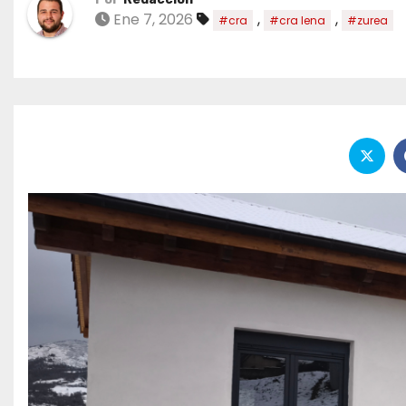
Ene 7, 2026
,
,
#cra
#cra lena
#zurea