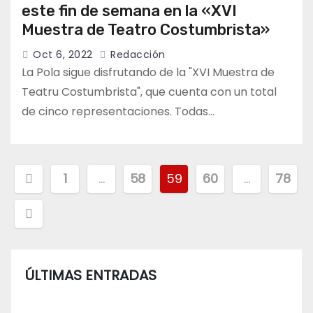
este fin de semana en la «XVI
Muestra de Teatro Costumbrista»
Oct 6, 2022
Redacción
La Pola sigue disfrutando de la "XVI Muestra de
Teatru Costumbrista", que cuenta con un total
de cinco representaciones. Todas…
Paginación
1
…
58
59
60
…
78
de
entradas
ÚLTIMAS ENTRADAS