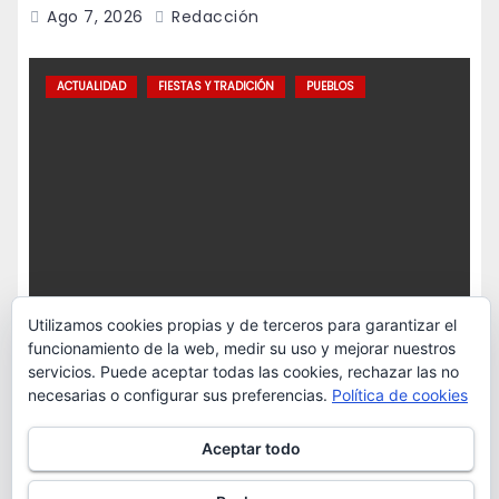
Ago 7, 2026
Redacción
ACTUALIDAD
FIESTAS Y TRADICIÓN
PUEBLOS
Utilizamos cookies propias y de terceros para garantizar el
funcionamiento de la web, medir su uso y mejorar nuestros
servicios. Puede aceptar todas las cookies, rechazar las no
necesarias o configurar sus preferencias.
Política de cookies
Xomezana Baxo celebrará las Fiestas de la
Aceptar todo
Escanda los días 22 y 23 de agosto
Ago 6, 2026
Redacción