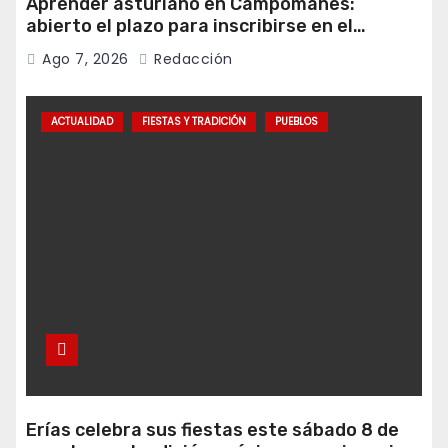
Aprender asturiano en Campomanes:
abierto el plazo para inscribirse en el
programa Falamos
Ago 7, 2026
Redacción
ACTUALIDAD
FIESTAS Y TRADICIÓN
PUEBLOS
Erías celebra sus fiestas este sábado 8 de