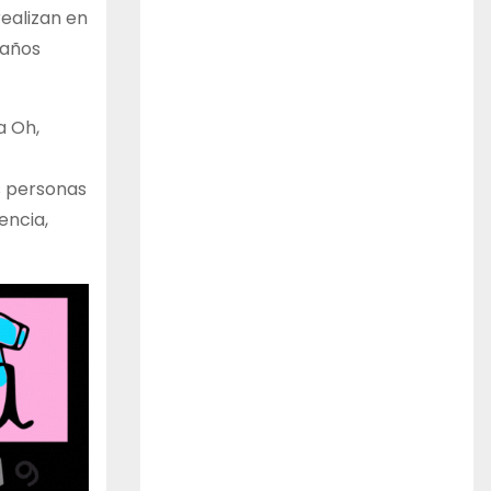
realizan en
 años
a Oh,
s personas
encia,