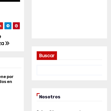
e
Aza
Buscar
ene por
dos en
Nosotros