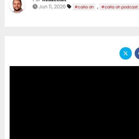
Jun 11, 2026
,
#calla oh
#calla oh podcast