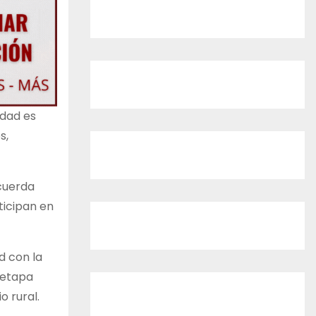
idad es
s,
ecuerda
ticipan en
ad con la
 etapa
o rural.