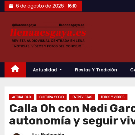
Saltar
6 de agosto de 2026
16:10
al
contenido
Actualidad
Fiestas Y Tradición
C
ACTUALIDAD
CULTURA Y OCIO
ENTREVISTAS
FOTOS Y VIDEOS
Calla Oh con Nedi Garc
autonomía y seguir v
Por
Redacción