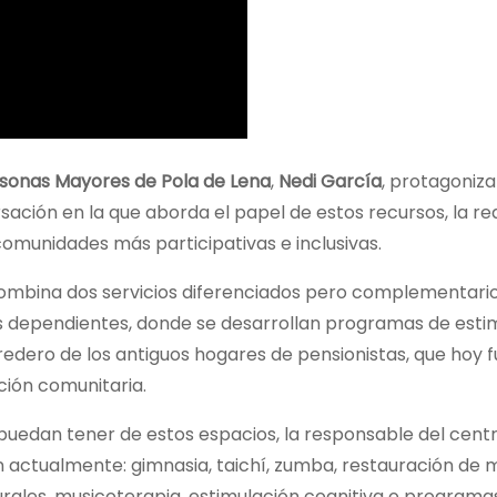
rsonas Mayores de Pola de Lena
,
Nedi García
, protagoniza
sación en la que aborda el papel de estos recursos, la re
omunidades más participativas e inclusivas.
 combina dos servicios diferenciados pero complementario
s dependientes, donde se desarrollan programas de esti
eredero de los antiguos hogares de pensionistas, que hoy 
ción comunitaria.
puedan tener de estos espacios, la responsable del cent
n actualmente: gimnasia, taichí, zumba, restauración de 
lturales, musicoterapia, estimulación cognitiva o programa