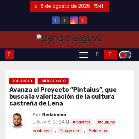
Saltar
8 de agosto de 2026
15:41
al
contenido
ACTUALIDAD
CULTURA Y OCIO
Avanza el Proyecto “Pintaius”, que
busca la valorización de la cultura
castreña de Lena
Por
Redacción
Nov 8, 2024
,
#castros
#cultura
,
,
castrense
#jorge oca
#pintaius