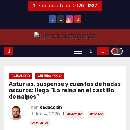
Saltar
7 de agosto de 2026
12:37
al
contenido
ACTUALIDAD
CULTURA Y OCIO
Asturias, suspense y cuentos de hadas
oscuros: llega “La reina en el castillo
de naipes”
Por
Redacción
Jun 4, 2026
,
#lectura
#noemi
jovellanos