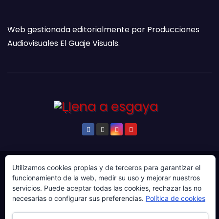
Web gestionada editorialmente por Producciones
Audiovisuales El Guaje Visuals.
Utilizamos cookies propias y de terceros para garantizar el
© Copyright 2024. Todos los derechos reservados.
funcionamiento de la web, medir su uso y mejorar nuestros
Web gestionada por Producciones Audiovisuales El
servicios. Puede aceptar todas las cookies, rechazar las no
Guaje Visuals.
necesarias o configurar sus preferencias.
Política de cookies
Sobre ‘Ḷḷena a esgaya’
Publicidad
Contacto