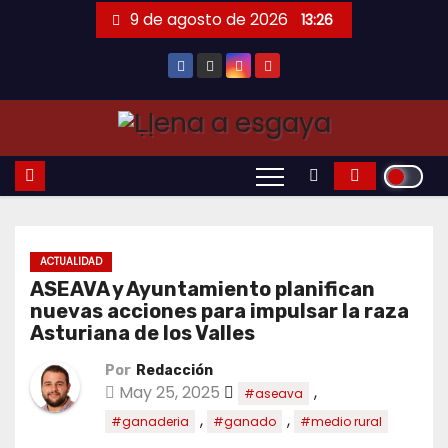
Saltar
9 de agosto de 2026
13:26
al
contenido
ACTUALIDAD
ASEAVA y Ayuntamiento planifican
nuevas acciones para impulsar la raza
Asturiana de los Valles
Por
Redacción
May 25, 2025
,
#aseava
,
,
#ganaderia
#ganado
#medio rural