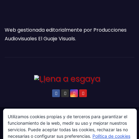
Web gestionada editorialmente por Producciones
Audiovisuales El Guaje Visuals.
Utilizamos cookies propias y de terceros para garantizar el
© Copyright 2024. Todos los derechos reservados.
funcionamiento de la web, medir su uso y mejorar nuestros
Web gestionada por Producciones Audiovisuales El
servicios. Puede aceptar todas las cookies, rechazar las no
Guaje Visuals.
necesarias o configurar sus preferencias.
Política de cookies