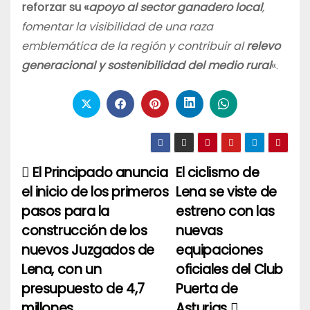
reforzar su «
apoyo al sector ganadero local
,
fomentar la visibilidad de una raza
emblemática de la región y contribuir al
relevo
generacional y sostenibilidad del medio rural
«.
El Principado anuncia
El ciclismo de
Navegación
el inicio de los primeros
Lena se viste de
de
pasos para la
estreno con las
entradas
construcción de los
nuevas
nuevos Juzgados de
equipaciones
Lena, con un
oficiales del Club
presupuesto de 4,7
Puerta de
millones
Asturias