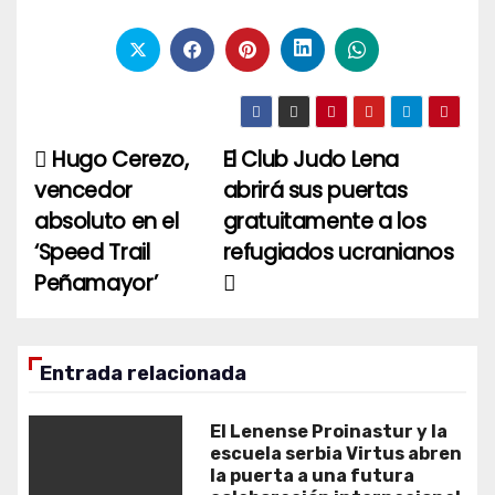
Hugo Cerezo,
El Club Judo Lena
Navegación
vencedor
abrirá sus puertas
de
absoluto en el
gratuitamente a los
entradas
‘Speed Trail
refugiados ucranianos
Peñamayor’
Entrada relacionada
El Lenense Proinastur y la
escuela serbia Virtus abren
la puerta a una futura