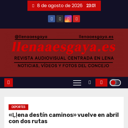
Saltar
8 de agosto de 2026
23:01
al
contenido
DEPORTES
«Ḷḷena destín caminos» vuelve en abril
con dos rutas