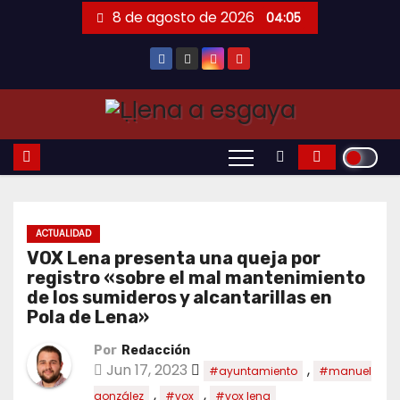
Saltar
8 de agosto de 2026
04:05
al
contenido
ACTUALIDAD
VOX Lena presenta una queja por
registro «sobre el mal mantenimiento
de los sumideros y alcantarillas en
Pola de Lena»
Por
Redacción
Jun 17, 2023
,
#ayuntamiento
#manuel
,
,
gonzález
#vox
#vox lena