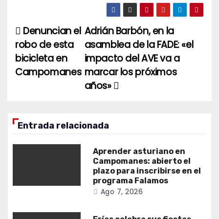
Denuncian el
Adrián Barbón, en la
Navegación
robo de esta
asamblea de la FADE: «el
de
bicicleta en
impacto del AVE va a
entradas
Campomanes
marcar los próximos
años»
Entrada relacionada
Aprender asturiano en
Campomanes: abierto el
plazo para inscribirse en el
programa Falamos
Ago 7, 2026