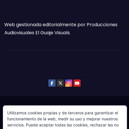
Web gestionada editorialmente por Producciones
Audiovisuales El Guaje Visuals.
© Copyright 2024. Todos los derechos reservados.
Utilizamos cookies propias y de terceros para garantizar el
Web gestionada por Producciones Audiovisuales El
funcionamiento de la web, medir su uso y mejorar nuestros
Guaje Visuals.
servicios. Puede aceptar todas las cookies, rechazar las no