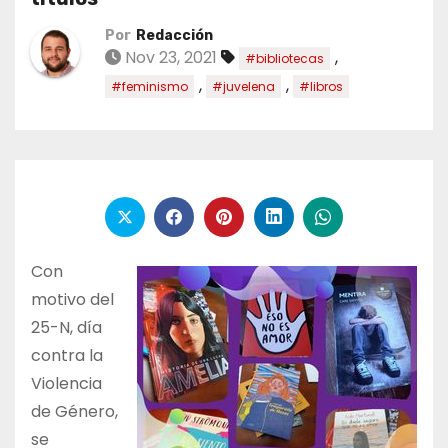
Por
Redacción
Nov 23, 2021
,
#bibliotecas
,
,
#feminismo
#juvelena
#libros
Con
motivo del
25-N, día
contra la
Violencia
de Género,
se