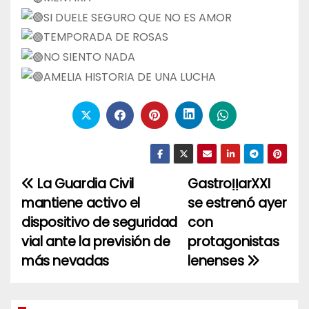
SI DUELE SEGURO QUE NO ES AMOR
TEMPORADA DE ROSAS
NO SIENTO NADA
AMELIA HISTORIA DE UNA LUCHA
La Guardia Civil
GastroḷḷarXXI
Navegación
mantiene activo el
se estrenó ayer
de
dispositivo de seguridad
con
entradas
vial ante la previsión de
protagonistas
más nevadas
lenenses