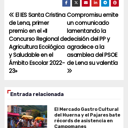
El IES Santa Cristina
Compromisu emite
Navegación
de Lena, primer
un comunicado
de
premio en el «II
lamentando la
entradas
Concurso Regional de
decisión del PP y
Agricultura Ecológica
agradece a la
y Saludable en el
asamblea del PSOE
Ámbito Escolar 2022-
de Lena su valentía
23»
Entrada relacionada
El Mercado Gastro Cultural
del Huerna y el Pajares bate
récords de asistencia en
Campomanes