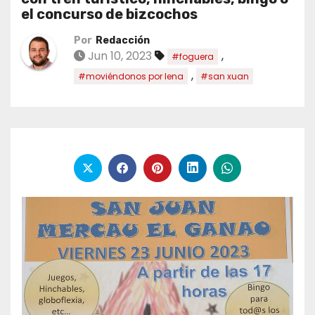
el concurso de bizcochos
Por
Redacción
Jun 10, 2023
,
#foguera
,
#moviéndonos por lena
#san xuan