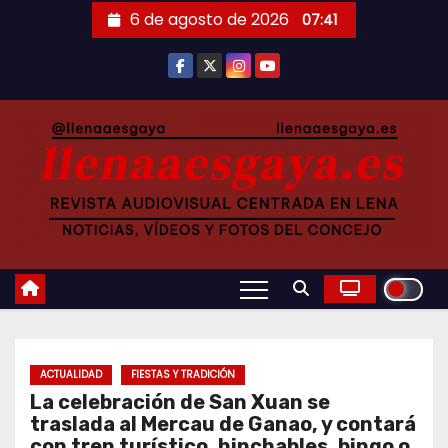
Saltar
6 de agosto de 2026
07:41
al
contenido
ACTUALIDAD
FIESTAS Y TRADICIÓN
La celebración de San Xuan se
traslada al Mercau de Ganao, y contará
con tren turístico, hinchables, bingo o