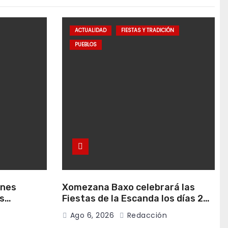
ACTUALIDAD
FIESTAS Y TRADICIÓN
PUEBLOS
anes
Xomezana Baxo celebrará las
s
Fiestas de la Escanda los días 22
de agosto
y 23 de agosto
Ago 6, 2026
Redacción