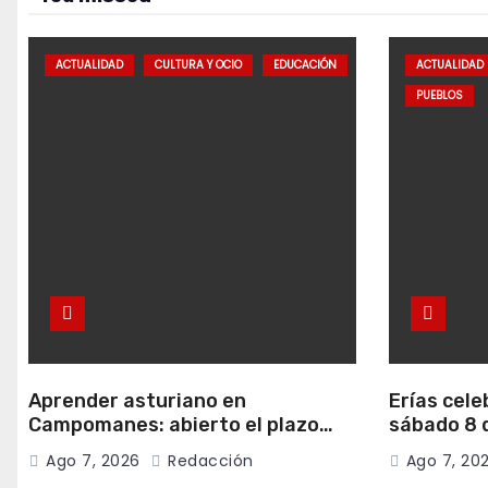
ACTUALIDAD
CULTURA Y OCIO
EDUCACIÓN
ACTUALIDAD
PUEBLOS
Aprender asturiano en
Erías cele
Campomanes: abierto el plazo
sábado 8 d
para inscribirse en el programa
música y c
Ago 7, 2026
Redacción
Ago 7, 20
Falamos