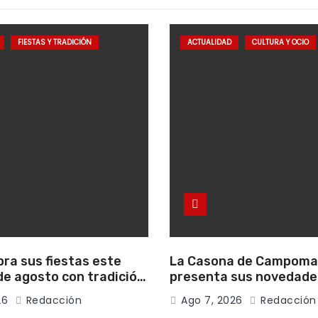
FIESTAS Y TRADICIÓN
ACTUALIDAD
CULTURA Y OCIO
bra sus fiestas este
La Casona de Campom
e agosto con tradición,
presenta sus novedade
onvivencia vecinal
literarias para el mes 
26
Redacción
Ago 7, 2026
Redacción