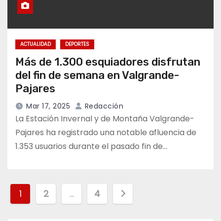
ACTUALIDAD
DEPORTES
Más de 1.300 esquiadores disfrutan
del fin de semana en Valgrande-
Pajares
Mar 17, 2025
Redacción
La Estación Invernal y de Montaña Valgrande-
Pajares ha registrado una notable afluencia de
1.353 usuarios durante el pasado fin de…
Paginación
1
2
…
4
de