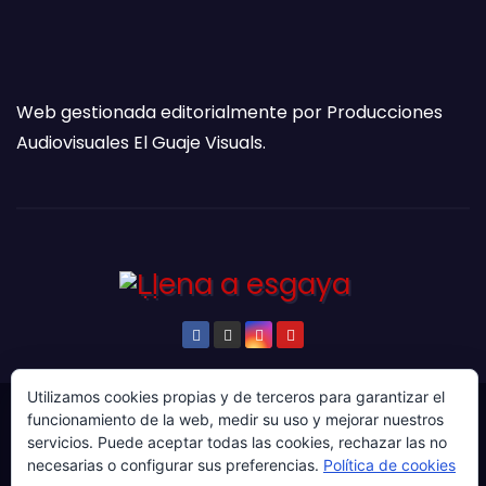
Web gestionada editorialmente por Producciones
Audiovisuales El Guaje Visuals.
Utilizamos cookies propias y de terceros para garantizar el
funcionamiento de la web, medir su uso y mejorar nuestros
© Copyright 2024. Todos los derechos reservados.
servicios. Puede aceptar todas las cookies, rechazar las no
Web gestionada por Producciones Audiovisuales El
necesarias o configurar sus preferencias.
Política de cookies
Guaje Visuals.