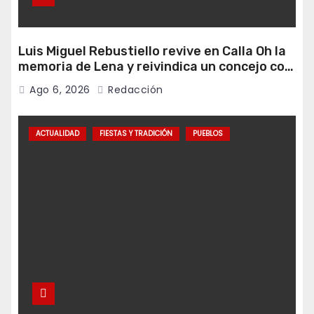
Luis Miguel Rebustiello revive en Calla Oh la
memoria de Lena y reivindica un concejo con
más ambición de futuro
Ago 6, 2026
Redacción
ACTUALIDAD
FIESTAS Y TRADICIÓN
PUEBLOS