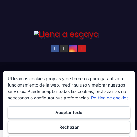
© Copyright 2024. Todos los derechos reservados.
Utilizamos cookies propias y de terceros para garantizar el
Web gestionada por Producciones Audiovisuales El
funcionamiento de la web, medir su uso y mejorar nuestros
Guaje Visuals.
servicios. Puede aceptar todas las cookies, rechazar las no
necesarias o configurar sus preferencias.
Política de cookies
Sobre ‘Ḷḷena a esgaya’
Publicidad
Contacto
Política de privacidad
Política de cookies
Aceptar todo
Más información sobre las cookies
Rechazar