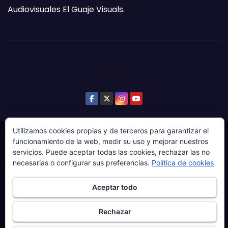
Audiovisuales El Guaje Visuals.
Utilizamos cookies propias y de terceros para garantizar el
© Copyright 2024. Todos los derechos reservados.
funcionamiento de la web, medir su uso y mejorar nuestros
servicios. Puede aceptar todas las cookies, rechazar las no
Web gestionada por Producciones Audiovisuales El
necesarias o configurar sus preferencias.
Política de cookies
Guaje Visuals.
Sobre ‘Ḷḷena a esgaya’
Publicidad
Contacto
Aceptar todo
Política de privacidad
Política de cookies
Rechazar
Más información sobre las cookies