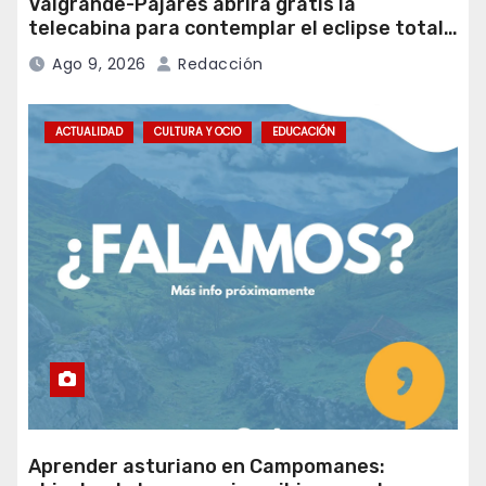
Valgrande-Pajares abrirá gratis la
telecabina para contemplar el eclipse total
desde Cuitunigru
Ago 9, 2026
Redacción
ACTUALIDAD
CULTURA Y OCIO
EDUCACIÓN
Aprender asturiano en Campomanes: