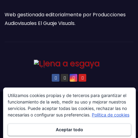
Web gestionada editorialmente por Producciones
Audiovisuales El Guaje Visuals.
Utilizamos cookies propias y de terceros para garantizar el
funcionamiento de la web, medir su uso y mejorar nuestros
© Copyright 2024. Todos los derechos reservados.
servicios. Puede aceptar todas las cookies, rechazar las no
Web gestionada por Producciones Audiovisuales El
necesarias o configurar sus preferencias.
Política de cookies
Guaje Visuals.
Aceptar todo
Sobre ‘Ḷḷena a esgaya’
Publicidad
Contacto