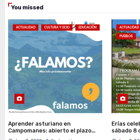
You missed
ACTUALIDAD
CULTURA Y OCIO
EDUCACIÓN
ACTUALIDAD
PUEBLOS
Aprender asturiano en
Erías cele
Campomanes: abierto el plazo
sábado 8 d
para inscribirse en el programa
música y c