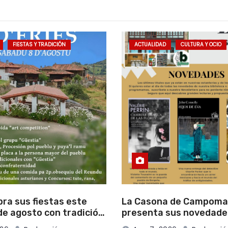
FIESTAS Y TRADICIÓN
ACTUALIDAD
CULTURA Y OCIO
bra sus fiestas este
La Casona de Campom
e agosto con tradición,
presenta sus novedade
onvivencia vecinal
literarias para el mes 