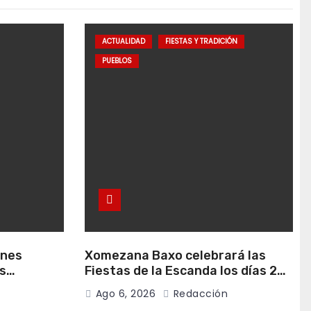
ACTUALIDAD
FIESTAS Y TRADICIÓN
PUEBLOS
anes
Xomezana Baxo celebrará las
s
Fiestas de la Escanda los días 22
de agosto
y 23 de agosto
Ago 6, 2026
Redacción