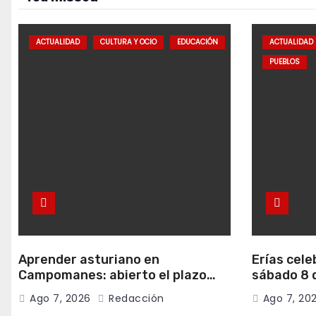
ACTUALIDAD
CULTURA Y OCIO
EDUCACIÓN
ACTUALIDAD
PUEBLOS
Aprender asturiano en
Erías cele
Campomanes: abierto el plazo
sábado 8 d
para inscribirse en el programa
música y c
Ago 7, 2026
Redacción
Ago 7, 20
Falamos