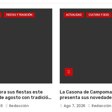
FIESTAS Y TRADICIÓN
ACTUALIDAD
CULTURA Y OCIO
bra sus fiestas este
La Casona de Campom
e agosto con tradición,
presenta sus novedade
onvivencia vecinal
literarias para el mes 
26
Redacción
Ago 7, 2026
Redacción