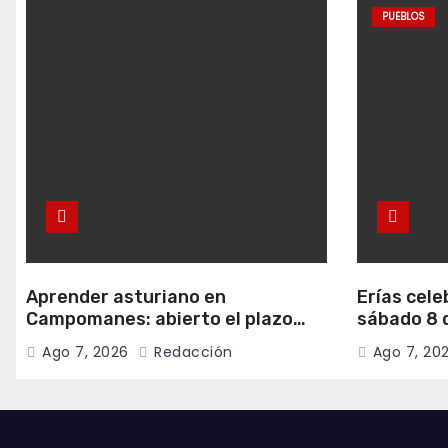
PUEBLOS
Aprender asturiano en
Erías cele
Campomanes: abierto el plazo
sábado 8 d
para inscribirse en el programa
música y c
Ago 7, 2026
Redacción
Ago 7, 20
Falamos