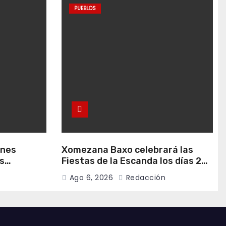
PUEBLOS
anes
Xomezana Baxo celebrará las
s
Fiestas de la Escanda los días 22
de agosto
y 23 de agosto
Ago 6, 2026
Redacción