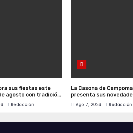
bra sus fiestas este
La Casona de Campom
e agosto con tradición,
presenta sus novedade
onvivencia vecinal
literarias para el mes 
26
Redacción
Ago 7, 2026
Redacción