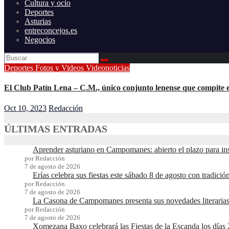
Cultura y ocio
Deportes
Asturias
entreconcejos.es
Negocios
Deportes
Fotos y Videos
Videonoticias
El Club Patín Lena – C.M., único conjunto lenense que compite e
Oct 10, 2023
Redacción
ÚLTIMAS ENTRADAS
Aprender asturiano en Campomanes: abierto el plazo para in
por Redacción
7 de agosto de 2026
Erías celebra sus fiestas este sábado 8 de agosto con tradici
por Redacción
7 de agosto de 2026
La Casona de Campomanes presenta sus novedades literarias
por Redacción
7 de agosto de 2026
Xomezana Baxo celebrará las Fiestas de la Escanda los días 