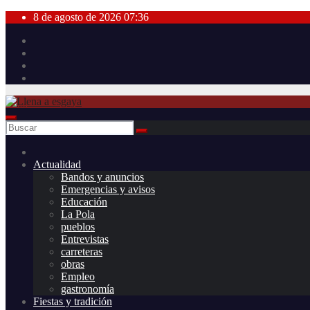
Saltar
8 de agosto de 2026
07:36
al
contenido
Actualidad
Bandos y anuncios
Emergencias y avisos
Educación
La Pola
pueblos
Entrevistas
carreteras
obras
Empleo
gastronomía
Fiestas y tradición