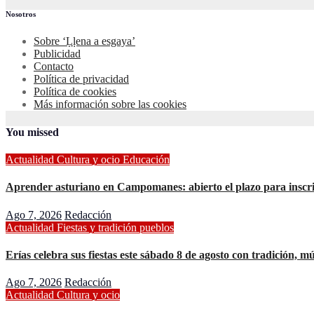
Nosotros
Sobre ‘Ḷḷena a esgaya’
Publicidad
Contacto
Política de privacidad
Política de cookies
Más información sobre las cookies
You missed
Actualidad
Cultura y ocio
Educación
Aprender asturiano en Campomanes: abierto el plazo para inscr
Ago 7, 2026
Redacción
Actualidad
Fiestas y tradición
pueblos
Erías celebra sus fiestas este sábado 8 de agosto con tradición, m
Ago 7, 2026
Redacción
Actualidad
Cultura y ocio