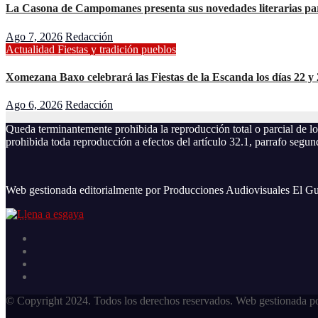
La Casona de Campomanes presenta sus novedades literarias par
Ago 7, 2026
Redacción
Actualidad
Fiestas y tradición
pueblos
Xomezana Baxo celebrará las Fiestas de la Escanda los días 22 y 
Ago 6, 2026
Redacción
Queda terminantemente prohibida la reproducción total o parcial de l
prohibida toda reproducción a efectos del artículo 32.1, parrafo segu
Web gestionada editorialmente por Producciones Audiovisuales El Gu
© Copyright 2024. Todos los derechos reservados. Web gestionada po