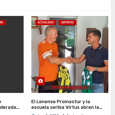
IÓN
ACTUALIDAD
DEPORTES
e
El Lenense Proinastur y la
rderada
escuela serbia Virtus abren la
ión de sus
puerta a una futura colaboración