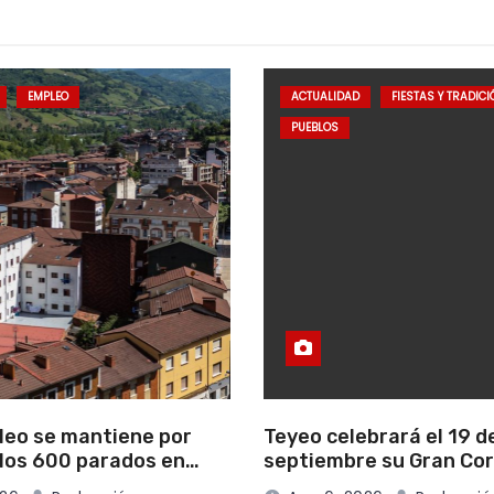
EMPLEO
ACTUALIDAD
FIESTAS Y TRADIC
PUEBLOS
leo se mantiene por
Teyeo celebrará el 19 d
 los 600 parados en
septiembre su Gran Co
dentro de la programac