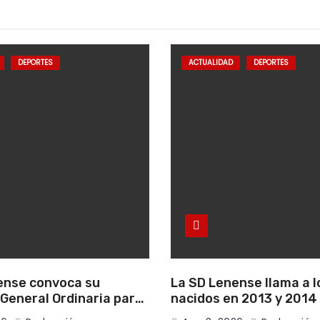
DEPORTES
ACTUALIDAD
DEPORTES
ense convoca su
La SD Lenense llama a l
General Ordinaria para
nacidos en 2013 y 2014 
 11 de agosto
club