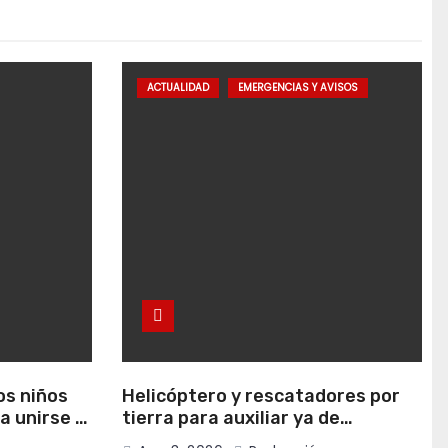
ACTUALIDAD
EMERGENCIAS Y AVISOS
os niños
Helicóptero y rescatadores por
a unirse al
tierra para auxiliar ya de
madrugada a dos senderistas