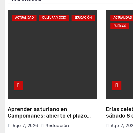
ACTUALIDAD
CULTURA Y OCIO
EDUCACIÓN
ACTUALIDAD
PUEBLOS
Aprender asturiano en
Erías cele
Campomanes: abierto el plazo
sábado 8 d
para inscribirse en el programa
música y c
Ago 7, 2026
Redacción
Ago 7, 20
Falamos