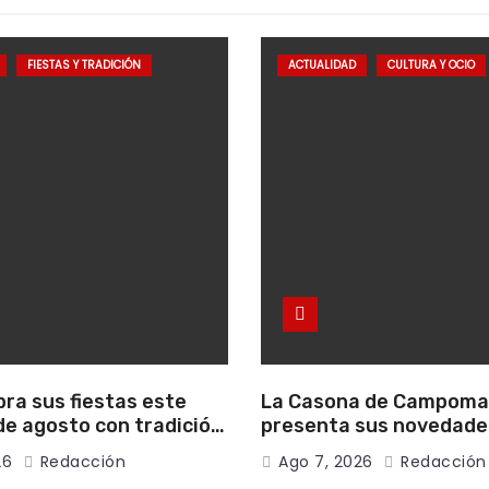
FIESTAS Y TRADICIÓN
ACTUALIDAD
CULTURA Y OCIO
bra sus fiestas este
La Casona de Campom
e agosto con tradición,
presenta sus novedade
onvivencia vecinal
literarias para el mes 
26
Redacción
Ago 7, 2026
Redacción