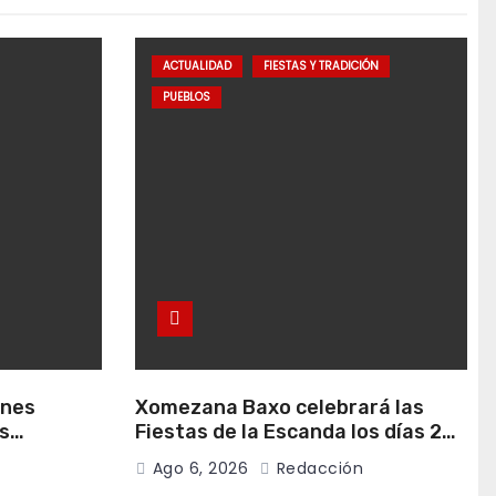
ACTUALIDAD
FIESTAS Y TRADICIÓN
PUEBLOS
anes
Xomezana Baxo celebrará las
s
Fiestas de la Escanda los días 22
de agosto
y 23 de agosto
Ago 6, 2026
Redacción