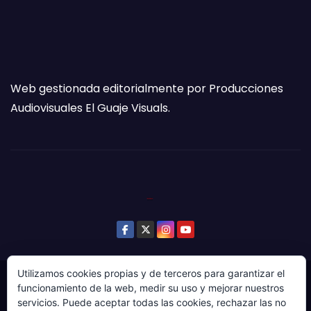
Web gestionada editorialmente por Producciones
Audiovisuales El Guaje Visuals.
Utilizamos cookies propias y de terceros para garantizar el
© Copyright 2024. Todos los derechos reservados.
funcionamiento de la web, medir su uso y mejorar nuestros
servicios. Puede aceptar todas las cookies, rechazar las no
Web gestionada por Producciones Audiovisuales El