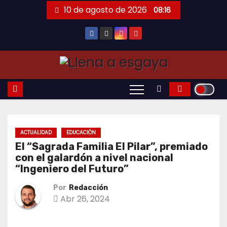
Saltar
10 de agosto de 2026
08:16
al
contenido
ACTUALIDAD
EDUCACIÓN
El “Sagrada Familia El Pilar”, premiado
con el galardón a nivel nacional
“Ingeniero del Futuro”
Por
Redacción
Abr 26, 2024